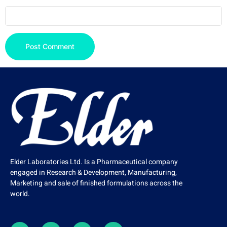
Elder Laboratories Ltd. Is a Pharmaceutical company
engaged in Research & Development, Manufacturing,
Marketing and sale of finished formulations across the
world.