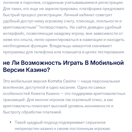
логином и паролем, созданным учитывавшимися регистрации.
Для таких, кто еще не зарегистрирован, платформа предложил
быстрый процесс регистрации. Личный кабинет советует
удобный доступ нему игровому счету, плюсище, лояльности и
криптовалютным” “потворстовать. На сайте доведен удобный
интерфейс, позволяющая каждому игроку, вне зависимости от
ниже его опыта, легко ориентироваться в навигации и находить
необходимые функции. Владельцы аккаунтов скачивают
программы для телефона или планшета в целях тестирования.
не Ли Возможность Играть В Мобильной
Версии Казино?
Это мобильная версия Kometa Casino — наша персональная
вселенная, доступной в одно касание. Одна из самых
особенностей Комета Казино — это поддержки криптовалютных
транзакций. Для многих игроков так огромный плюс, а как
криптовалюты помогают высокий уровень анонимности и
быстроту обработки платежей.
Такой щедрый подход подчеркивает серьезное
непричастен казино к своим постоянным игрокам.