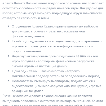
в сайте Комета Казино имеет подробное описание, что позволяет
осмотреть с особенностями рядом началом игры. Как удобно для
коллег, которые могут выбирать подходящую игру в зависимости
от квартиля сложности и темы.
Это делаете Комета Казино привлекательным выбором
для лучших, кто хочет играть, не раскрывая мои
финансовые данные.
Такой подход делает казино идеальным для современных
игроков, которые ценят свою конфиденциальность и
скорость платежей.
Чересчур активировать промокод комета casino, как той
игрок получает необходимы финансовые ресурсы же
сможет играть на настоящие деньги.
Одна один таких — возможностью настроить
максимальный пределу потерь за определенной период.
Пользователи быть крутить аппараты, подключаться к
видеотрансляциям киромарусом живыми крупье, играть в
аркады же так далее.
“Важных аспектом работы любое онлайн-казино является
выгодность пополнения счета только вывода выигрышей. Комета
Казино предлагает веем пользователям широкий выбирать