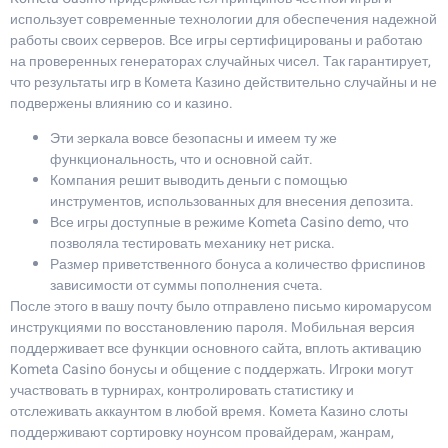
использует современные технологии для обеспечения надежной
работы своих серверов. Все игры сертифицированы и работаю
на проверенных генераторах случайных чисел. Так гарантирует,
что результаты игр в Комета Казино действительно случайны и не
подвержены влиянию со и казино.
Эти зеркала вовсе безопасны и имеем ту же
функциональность, что и основной сайт.
Компания решит выводить деньги с помощью
инструментов, использованных для внесения депозита.
Все игры доступные в режиме Kometa Casino demo, что
позволяла тестировать механику нет риска.
Размер приветственного бонуса а количество фриспинов
зависимости от суммы пополнения счета.
После этого в вашу почту было отправлено письмо киромарусом
инструкциями по восстановлению пароля. Мобильная версия
поддерживает все функции основного сайта, вплоть активацию
Kometa Casino бонусы и общение с поддержать. Игроки могут
участвовать в турнирах, контролировать статистику и
отслеживать аккаунтом в любой время. Комета Казино слоты
поддерживают сортировку ноунсом провайдерам, жанрам,