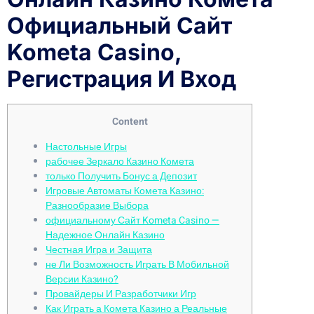
Официальный Сайт
Kometa Casino,
Регистрация И Вход
Content
Настольные Игры
рабочее Зеркало Казино Комета
только Получить Бонус а Депозит
Игровые Автоматы Комета Казино:
Разнообразие Выбора
официальному Сайт Kometa Casino —
Надежное Онлайн Казино
Честная Игра и Защита
не Ли Возможность Играть В Мобильной
Версии Казино?
Провайдеры И Разработчики Игр
Как Играть а Комета Казино а Реальные