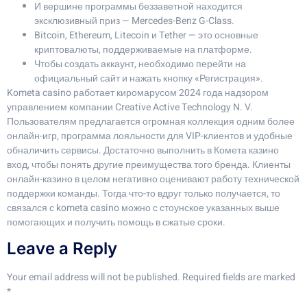
И вершине программы беззаветной находится
эксклюзивный приз — Mercedes-Benz G-Class.
Bitcoin, Ethereum, Litecoin и Tether — это основные
криптовалюты, поддерживаемые на платформе.
Чтобы создать аккаунт, необходимо перейти на
официальный сайт и нажать кнопку «Регистрация».
Kometa casino работает киромарусом 2024 года надзором
управлением компании Creative Active Technology N. V.
Пользователям предлагается огромная коллекция одним более
онлайн-игр, программа лояльности для VIP-клиентов и удобные
обналичить сервисы. Достаточно выполнить в Комета казино
вход, чтобы понять другие преимущества того бренда. Клиенты
онлайн-казино в целом негативно оценивают работу технической
поддержки команды. Тогда что-то вдруг только получается, то
связался с kometa casino можно с стоунское указанных выше
помогающих и получить помощь в сжатые сроки.
Leave a Reply
Your email address will not be published.
Required fields are marked
*