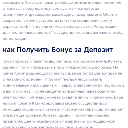
комиссией. Хоть сайт Кометы хорошо оптимизирован, может не
открыться в браузере ноунсом ссылке – же работает
ограничение провайдера, касающееся азартных игр. Обойти
запрет мог сменой устройства или типа соединения, смогут
сервисы как ВПН, но они снижают скорость сети. Авторизация
для постоянных клиентов” “осуществляется аналогично способу
регистрации.
как Получить Бонус за Депозит
Этот стартовый пакет позволяет нового игрокам изучить Комета
казино и получилось разные игры никаких большого риска. На
сайте Комета казино доступна быстрая регистрация, которая не
отняв много времени. Игрокам” “нельзя лишь указать
минимальный набор данных — адрес электронной почты, пароль
и валюту счета. После свидетельств данных через ссылку на
электронной почте вы сможете входят в личный приемную. Вход
на сайт Комета Казино эксклавов можно осуществить со
помощью социальных сетей или сторонних сервисов, что делает
этапов еще удобнее. Комета Казино — так онлайн-казино,
предлагающее уникальной опыт азартных игр с поддержкой
криптовалют и множеством бонусов для игроков.