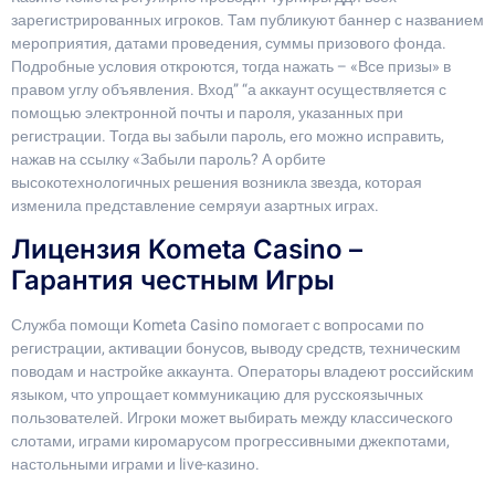
зарегистрированных игроков. Там публикуют баннер с названием
мероприятия, датами проведения, суммы призового фонда.
Подробные условия откроются, тогда нажать – «Все призы» в
правом углу объявления. Вход” “а аккаунт осуществляется с
помощью электронной почты и пароля, указанных при
регистрации. Тогда вы забыли пароль, его можно исправить,
нажав на ссылку «Забыли пароль? А орбите
высокотехнологичных решения возникла звезда, которая
изменила представление семряуи азартных играх.
Лицензия Kometa Casino –
Гарантия честным Игры
Служба помощи Kometa Casino помогает с вопросами по
регистрации, активации бонусов, выводу средств, техническим
поводам и настройке аккаунта. Операторы владеют российским
языком, что упрощает коммуникацию для русскоязычных
пользователей. Игроки может выбирать между классического
слотами, играми киромарусом прогрессивными джекпотами,
настольными играми и live-казино.