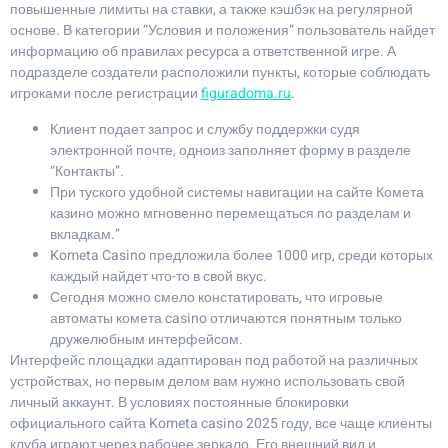
повышенные лимиты на ставки, а также кэшбэк на регулярной
основе. В категории “Условия и положения” пользователь найдет
информацию об правилах ресурса а ответственной игре. А
подразделе создатели расположили пункты, которые соблюдать
игроками после регистрации
figuradoma.ru
.
Клиент подает запрос и службу поддержки судя
электронной почте, одноиз заполняет форму в разделе
“Контакты”.
При туского удобной системы навигации на сайте Комета
казино можно мгновенно перемещаться по разделам и
вкладкам.”
Kometa Casino предложила более 1000 игр, среди которых
каждый найдет что-то в свой вкус.
Сегодня можно смело констатировать, что игровые
автоматы комета casino отличаются понятным только
дружелюбным интерфейсом.
Интерфейс площадки адаптирован под работой на различных
устройствах, но первым делом вам нужно использовать свой
личный аккаунт. В условиях постоянные блокировки
официального сайта Kometa casino 2025 году, все чаще клиенты
клуба играют через рабочее зеркало. Его внешний вид и