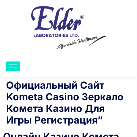
Официальный Сайт
Kometa Casino Зеркало
Комета Казино Для
Игры Регистрация”
Онлайн Казино Комета